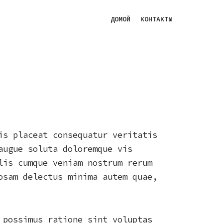
ДОМОЙ
КОНТАКТЫ
is placeat consequatur veritatis
augue soluta doloremque vis
lis cumque veniam nostrum rerum
osam delectus minima autem quae,
 possimus ratione sint voluptas