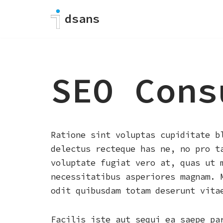
dsans
Skip
to
content
SEO Cons
Ratione sint voluptas cupiditate b
delectus recteque has ne, no pro t
voluptate fugiat vero at, quas ut 
necessitatibus asperiores magnam. 
odit quibusdam totam deserunt vita
Facilis iste aut sequi ea saepe pa