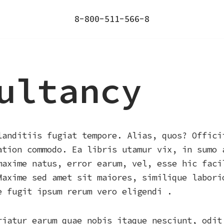
8-800-511-566-8
ultancy
landitiis fugiat tempore. Alias, quos? Offici
ation commodo. Ea libris utamur vix, in sumo 
maxime natus, error earum, vel, esse hic faci
Maxime sed amet sit maiores, similique labori
e fugit ipsum rerum vero eligendi .
riatur earum quae nobis itaque nesciunt, odit