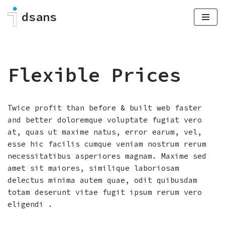
dsans
Skip
to
content
Flexible Prices
Twice profit than before & built web faster
and better doloremque voluptate fugiat vero
at, quas ut maxime natus, error earum, vel,
esse hic facilis cumque veniam nostrum rerum
necessitatibus asperiores magnam. Maxime sed
amet sit maiores, similique laboriosam
delectus minima autem quae, odit quibusdam
totam deserunt vitae fugit ipsum rerum vero
eligendi .